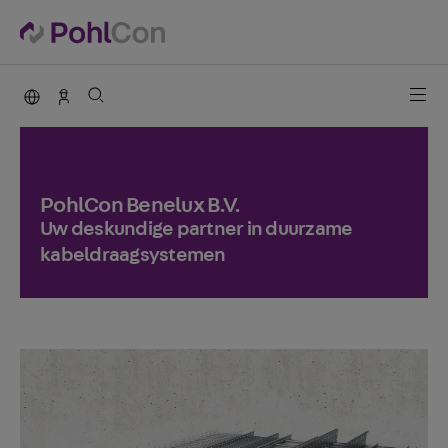
PohlCon international
Contact
PohlCon Benelux B.V.
Uw deskundige partner in duurzame
kabeldraagsystemen