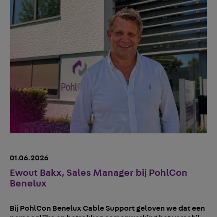
01.06.2026
23
Ewout Bakx, Sales Manager bij PohlCon
M
Benelux
P
P
Bij PohlCon Benelux Cable Support geloven we dat een