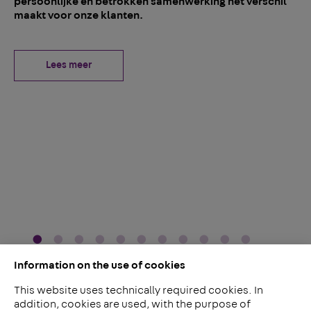
persoonlijke en betrokken samenwerking het verschil
Bi
maakt voor onze klanten.
re
es
fr
wi
Lees meer
Information on the use of cookies
This website uses technically required cookies. In
addition, cookies are used, with the purpose of