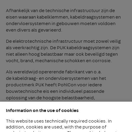
Afhankelijk van de technische infrastructuur zijn de
eisen waaraan kabelklemmen, kabeldraagsystemen en
ondervloersystemen in gebouwen moeten voldoen
even divers als gevarieerd.
De elektrotechnische infrastructuur moet zowel veilig
als veerkrachtig zijn. De PUK kabeldraagsystemen zijn
niet alleen hoog belastbaar maar ook beveiligd tegen
vocht, brand, mechanische schokken en corrosie.
Als wereldwijd opererende fabrikant van o.a.
de kabeldraag- en ondervloersystemen van het
productmerk PUK heeft PohlCon voor iedere
bouwtechnische eis een individueel passende
oplossing van de hoogste belastbaarheid,
planningscapaciteit en veiligheid.
Information on the use of cookies
This website uses technically required cookies. In
addition, cookies are used, with the purpose of