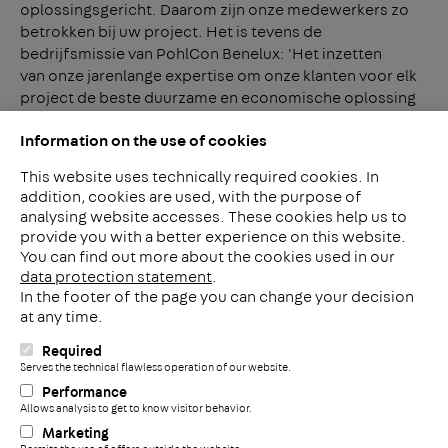
oplossingsgericht. Daarom zijn onze medewerkers zo
betrokken bij uw project. Het is tevens de
bedrijfsmissie van PohlCon Benelux: 'Het inzetten
van onze jarenlange expertise om onze klanten voor elk
project de beste duurzame en economische oplossing
voor kabelondersteuning te bieden'.
Information on the use of cookies
This website uses technically required cookies. In
addition, cookies are used, with the purpose of
analysing website accesses. These cookies help us to
LinkedIn
provide you with a better experience on this website.
2ba
You can find out more about the cookies used in our
data protection statement
.
In the footer of the page you can change your decision
Meerheide 212
at any time.
5521 DW Eersel
Nederland
Required
i
Serves the technical flawless operation of our website.
Telefoon: +31 497 799 700
Performance
Fax: +31 497 799 735
Allows analysis to get to know visitor behavior.
+
info@pohlconbenelux.com
Marketing