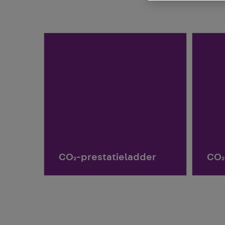
CO₂-prestatieladder
CO₂