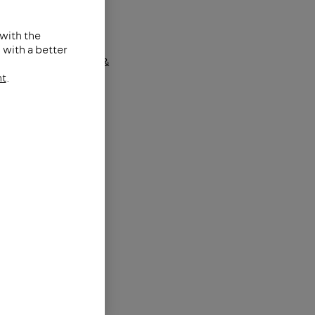
 with the
eringen doen we op
with a better
enleving, ergonomie &
nt
.
oren. Hiermee kan de
de thuisbasis bieden
medewerkers vormen
werkzaamheden naar
met onze
met minder CO
-
2