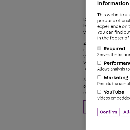
Information 
This website us
Duurzaam ondernemen i
purpose of anal
basis van de nieuwste
experience on t
You can find ou
veiligheid en duurzaa
In the footer o
Zo zal ons nieuwe mat
Required
schadelijke uitstoot 
Serves the techni
voor haar personeel.
wij een hecht bedrijf
Performan
tevredenheid voor onz
Allows analysis to
Marketing
Met behulp van nieuwe
Permits the use o
opdrachtgevers prober
YouTube
uitstoot.
Videos embedded 
CO
prestatieladd
2
Confirm
All