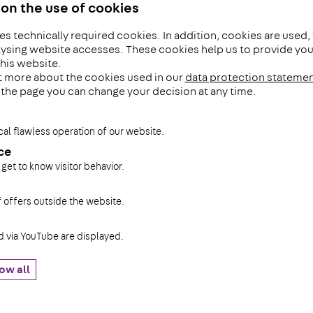
on the use of cookies
es technically required cookies. In addition, cookies are used,
s een van de pijlers binnen onze organisatie. Nieuwe invest
ysing website accesses. These cookies help us to provide you 
 technieken op het gebied van milieu & energiebesparing, sam
his website.
t more about the cookies used in our
data protection stateme
mheid.
f the page you can change your decision at any time.
erieel indien mogelijk worden uitgerust met duurzamere mot
tot een minimum worden beperkt. PohlCon Benelux wil een goe
cal flawless operation of our website.
 Met ons enthousiaste team van gemotiveerde, vakbekwame 
. Daardoor kunnen wij op basis van onderling vertrouwen de 
ce
e klanten uitvoeren.
 get to know visitor behavior.
 planningstechnieken, flexibele werktijden en nauw overleg 
f offers outside the website.
en we ons steentje bij te dragen aan een betere mobiliteit, 
via YouTube are displayed.
er certificaat 2024-2027
ow all