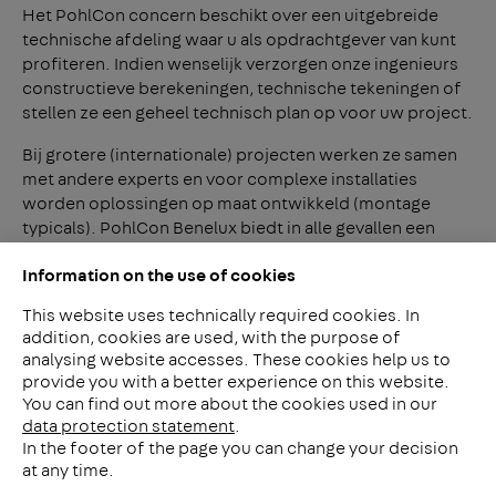
Het PohlCon concern beschikt over een uitgebreide
technische afdeling waar u als opdrachtgever van kunt
profiteren. Indien wenselijk verzorgen onze ingenieurs
constructieve berekeningen, technische tekeningen of
stellen ze een geheel technisch plan op voor uw project.
Bij grotere (internationale) projecten werken ze samen
met andere experts en voor complexe installaties
worden oplossingen op maat ontwikkeld (montage
typicals). PohlCon Benelux biedt in alle gevallen een
uitkomst.
Information on the use of cookies
This website uses technically required cookies. In
addition, cookies are used, with the purpose of
analysing website accesses. These cookies help us to
LinkedIn
provide you with a better experience on this website.
2ba
You can find out more about the cookies used in our
data protection statement
.
In the footer of the page you can change your decision
Meerheide 212
at any time.
5521 DW Eersel