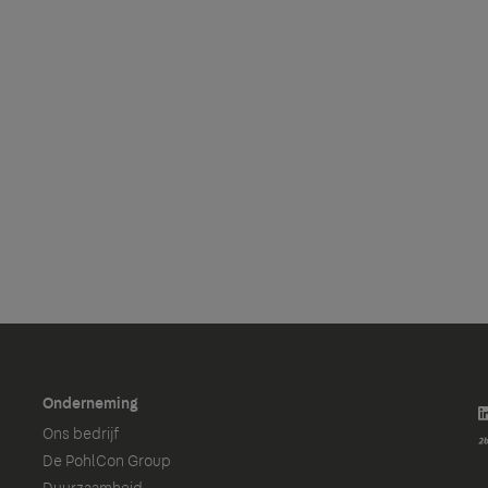
Onderneming
Ons bedrijf
De PohlCon Group