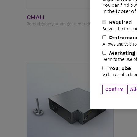
You can find ou
In the footer o
CHALI
Required
Borstelgootsysteem gelijk met de dekvloer
Serves the techni
Performan
Allows analysis to
Marketing
Permits the use o
YouTube
Videos embedded 
Confirm
All