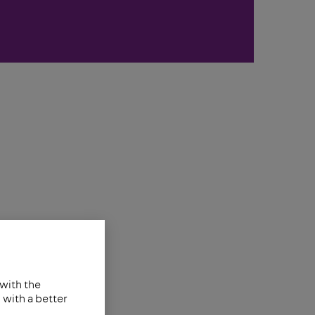
 with the
with a better