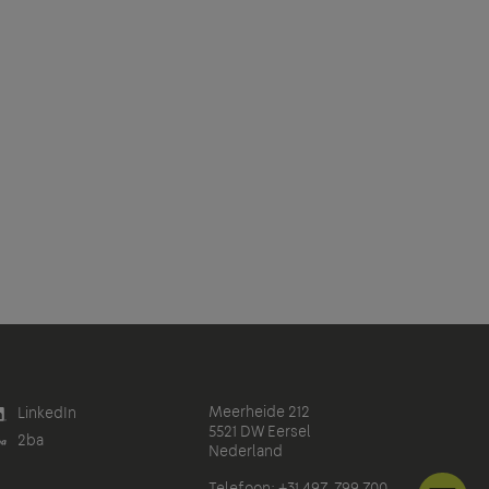
Meerheide 212
LinkedIn
5521 DW Eersel
2ba
Nederland