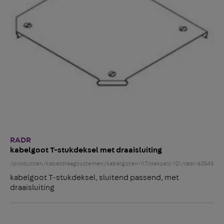
RADR
kabelgoot T-stukdeksel met draaisluiting
/producten/kabeldraagsystemen/kabelgoten-117/deksels-121/radr-63545
kabelgoot T-stukdeksel, sluitend passend, met
draaisluiting