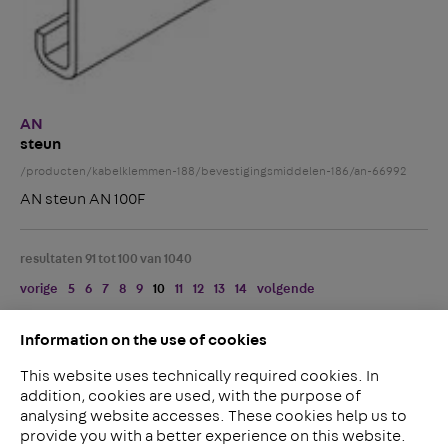
AN
steun
/producten/kabelklemmen-188/bevestigingsmiddelen-186/an-66992
AN steun AN 100F
resultaten 91 tot 100 van 1040
vorige
5
6
7
8
9
10
11
12
13
14
volgende
Information on the use of cookies
This website uses technically required cookies. In
addition, cookies are used, with the purpose of
analysing website accesses. These cookies help us to
LinkedIn
provide you with a better experience on this website.
2ba