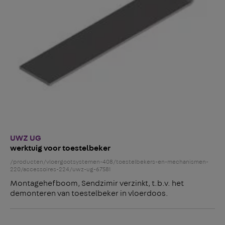
UWZ UG
werktuig voor toestelbeker
/producten/vloergootsystemen-408/toestelbekers-en-mechanismen-
220/accessoires-224/uwz-ug-67581
Montagehefboom, Sendzimir verzinkt, t.b.v. het
demonteren van toestelbeker in vloerdoos.