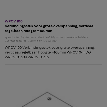
WPCV 100
Verbindingsstuk voor grote overspanning, verticaal
regelbaar, hoogte =100mm
/producten/systemen-industrie-240/wide-span-kabelladder-
256/accessoires-260/wpcv-100-68800
WPCV 100 Verbindingsstuk voor grote overspanning,
verticaal regelbaar, hoogte =100mm WPCV10-HDG
WPCV10-304 WPCV10-316