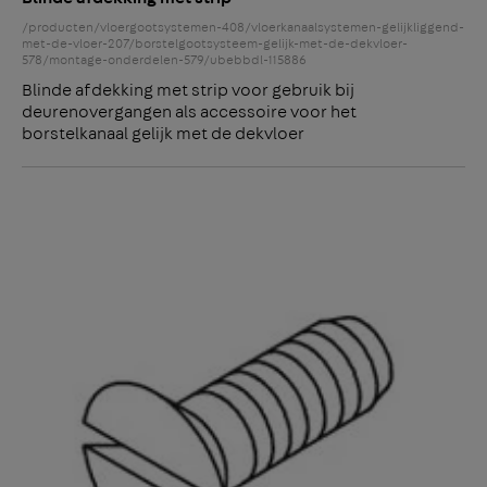
/producten/vloergootsystemen-408/vloerkanaalsystemen-gelijkliggend-
met-de-vloer-207/borstelgootsysteem-gelijk-met-de-dekvloer-
578/montage-onderdelen-579/ubebbdl-115886
Blinde afdekking met strip voor gebruik bij
deurenovergangen als accessoire voor het
borstelkanaal gelijk met de dekvloer