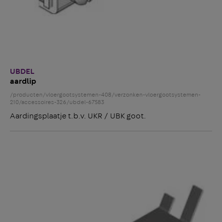
UBDEL
aardlip
/producten/vloergootsystemen-408/verzonken-vloergootsystemen-
210/accessoires-326/ubdel-67583
Aardingsplaatje t.b.v. UKR / UBK goot.