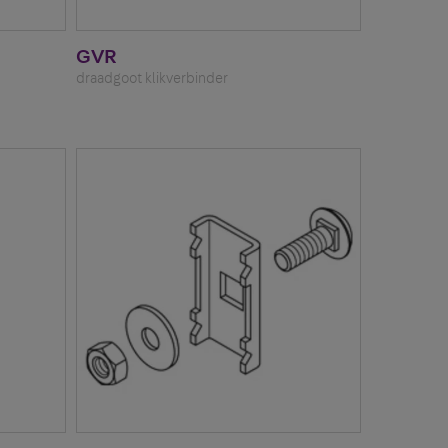
GVR
draadgoot klikverbinder