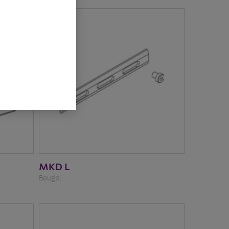
MKD L
Beugel