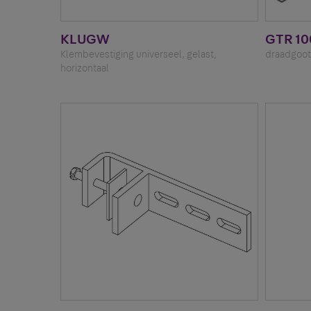
KLUGW
GTR 10
Klembevestiging universeel, gelast,
draadgoot
horizontaal