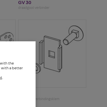
GV 30
draadgoot verbinder
 with the
with a better
nt
.
GVK
Draadgootverbindingsklem