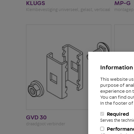
KLUGS
MP-G
Klembevestiging universeel, gelast, verticaal
montagepl
Information 
This website us
purpose of anal
experience on t
You can find ou
In the footer o
Required
GVD 30
GV-L 3
Serves the techni
draadgoot verbinder
draadgoot
Performan