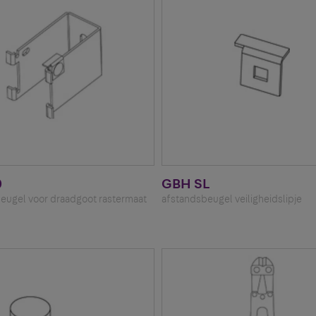
0
GBH SL
eugel voor draadgoot rastermaat
afstandsbeugel veiligheidslipje