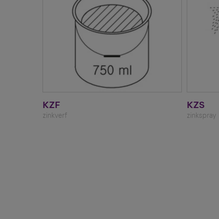
KZF
KZS
zinkverf
zinkspray