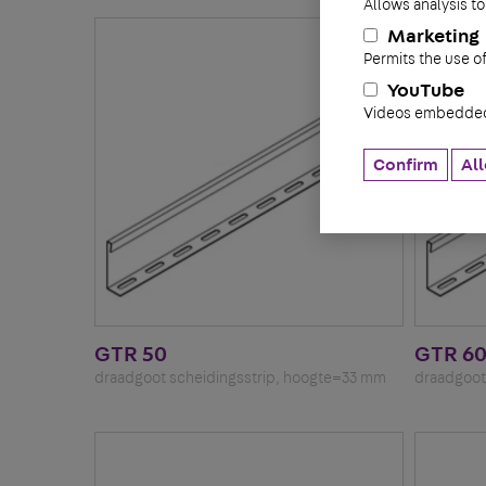
Allows analysis to
Marketing
Permits the use o
YouTube
Videos embedded 
Confirm
All
GTR 50
GTR 6
draadgoot scheidingsstrip, hoogte=33 mm
draadgoot