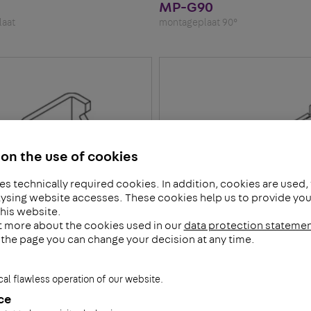
MP-G90
aat
montageplaat 90°
on the use of cookies
es technically required cookies. In addition, cookies are used,
ysing website accesses. These cookies help us to provide you 
his website.
t more about the cookies used in our
data protection stateme
f the page you can change your decision at any time.
0
GVU
cal flawless operation of our website.
 verbinder
draadgoot verbinder
ce