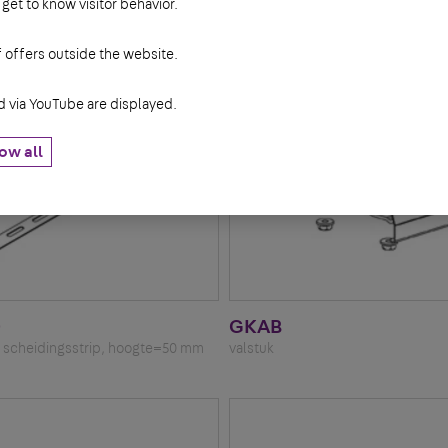
 get to know visitor behavior.
f offers outside the website.
via YouTube are displayed.
ow all
0
GKAB
 scheidingsstrip, hoogte=50 mm
valstuk