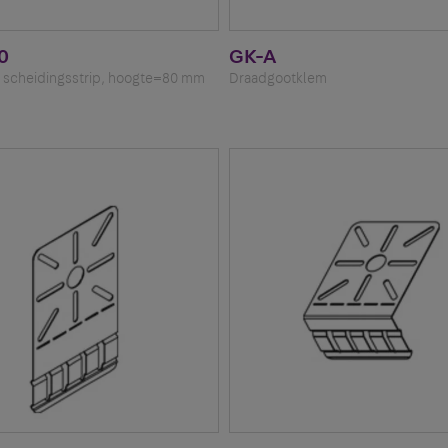
0
GK-A
 scheidingsstrip, hoogte=80 mm
Draadgootklem